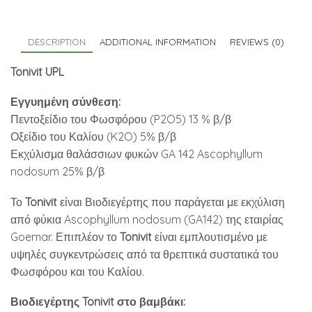
DESCRIPTION
ADDITIONAL INFORMATION
REVIEWS (0)
Tonivit UPL
Εγγυημένη σύνθεση:
Πεντοξείδιο του Φωσφόρου (P2O5) 13 % β/β
Οξείδιο του Καλίου (K2O) 5% β/β
Εκχύλισμα θαλάσσιων φυκών GA 142 Ascophyllum
nodosum 25% β/β
Το
Tonivit
είναι Βιοδιεγέρτης που παράγεται με εκχύλιση
από φύκια Ascophyllum nodosum (GA142) της εταιρίας
Goemar. Επιπλέον το
Tonivit
είναι εμπλουτισμένο με
υψηλές συγκεντρώσεις από τα θρεπτικά συστατικά του
Φωσφόρου και του Καλίου.
Βιοδιεγέρτης Tonivit στο βαμβάκι: