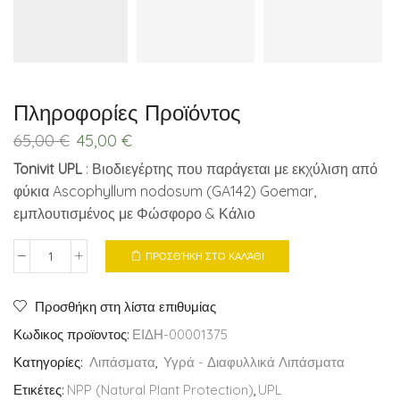
Πληροφορίες Προϊόντος
Original
Current
65,00
€
45,00
€
price
price
Tonivit UPL
: Βιοδιεγέρτης που παράγεται με εκχύλιση από
was:
is:
φύκια Ascophyllum nodosum (GA142) Goemar,
65,00 €.
45,00 €.
εμπλουτισμένος με Φώσφορο & Κάλιο
ΠΡΟΣΘΉΚΗ ΣΤΟ ΚΑΛΆΘΙ
Tonivit
UPL
Εκχύλισμα
Προσθήκη στη λίστα επιθυμίας
Θαλασσίων
Κωδικος προϊοντος:
ΕΙΔΗ-00001375
Φυκών
Κατηγορίες:
Λιπάσματα
,
Υγρά - Διαφυλλικά Λιπάσματα
quantity
Ετικέτες:
NPP (Natural Plant Protection)
,
UPL