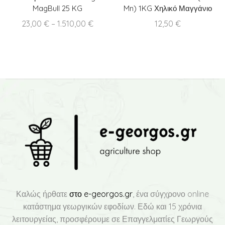
MagBull 25 KG
Mn) 1KG Χηλικό Μαγγάνιο
Price
23,00
€
–
1.510,00
€
12,50
€
range:
23,00 €
through
1.510,00 €
Καλώς ήρθατε
στο e-georgos.gr
, ένα σύγχρονο online
κατάστημα γεωργικών εφοδίων. Εδώ και 15 χρόνια
λειτουργείας, προσφέρουμε σε Επαγγελματίες Γεωργούς