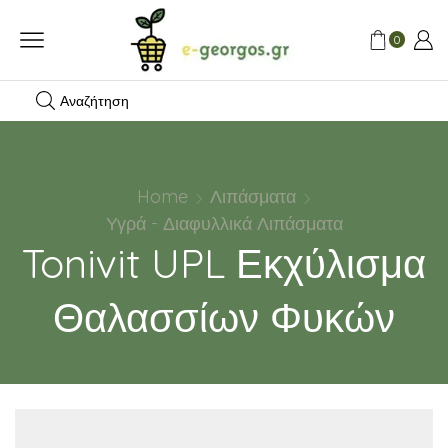
0
Αναζήτηση
Home
Λιπάσματα
Υγρά - Διαφυλλικά Λιπάσματα
Tonivit UPL Εκχύλισμα
Θαλασσίων Φυκών