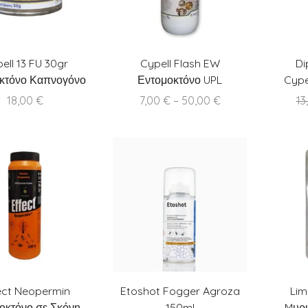
ell 13 FU 30gr
Cypell Flash EW
Di
κτόνο Καπνογόνο
Εντομοκτόνο UPL
Cype
UPL
Price
18,00
€
7,00
€
–
50,00
€
13
range:
7,00 €
through
50,00 €
ect Neopermin
Etoshot Fogger Agroza
Lim
οκτόνο σε Σκόνη
150ml
Mυρμ