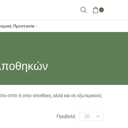
0
τομική Προστασία
 Αποθηκών
το σπίτι ή στην αποθήκη, αλλά και σε εξωτερικούς
Products
Προβολή
per
page