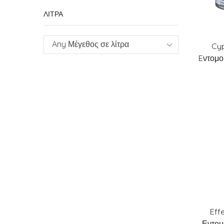
ΛΙΤΡΑ
Any Μέγεθος σε λίτρα
Cyp
Eντομο
Eff
Εντομ