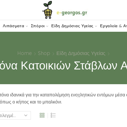
W-DOMAIN.COM
Λιπάσματα
Σπόροι
Είδη Δημόσιας Υγείας
Εργαλεία & Α
Home
Shop
Είδη Δημόσιας Υγείας
όνα Κατοικιών Στάβλων
όνα ιδανικά για την καταπολέμηση ενοχλητικών εντόμων μέσα σ
όπως ο κήπος και το μπαλκόνι.