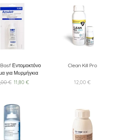
 Basf Εντομοκτόνο
Clean Kill Pro
α για Μυρμήγκια
Original
Current
4,00
€
11,80
€
12,00
€
price
price
was:
is:
14,00 €.
11,80 €.