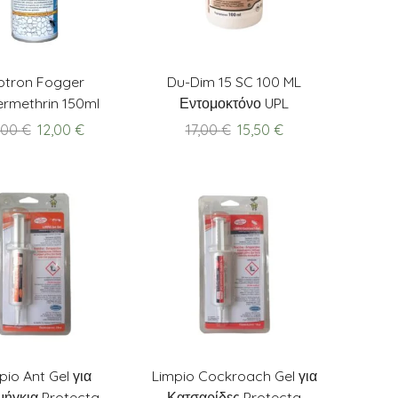
ptron Fogger
Du-Dim 15 SC 100 ML
rmethrin 150ml
Εντομοκτόνο UPL
Agroza
Original
Current
Original
Current
,00
€
12,00
€
17,00
€
15,50
€
price
price
price
price
was:
is:
was:
is:
13,00 €.
12,00 €.
17,00 €.
15,50 €.
pio Ant Gel για
Limpio Cockroach Gel για
ήγκια Protecta
Κατσαρίδες Protecta