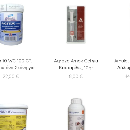
a 10 WG 100 GR
Agroza Amok Gel για
Amulet
οκτόνο Σκόνη για
Κατσαρίδες 10gr
Δόλωμ
Μύγες
22,00
€
8,00
€
1