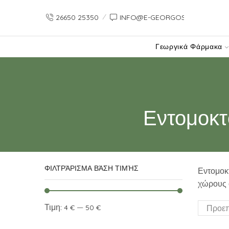
26650 25350
INFO@E-GEORGOS-GR.PREVIE
Γεωργικά Φάρμακα
Εντομοκτ
ΦΙΛΤΡΆΡΙΣΜΑ ΒΆΣΗ ΤΙΜΉΣ
Εντομοκτ
χώρους 
Τιμη:
—
4 €
50 €