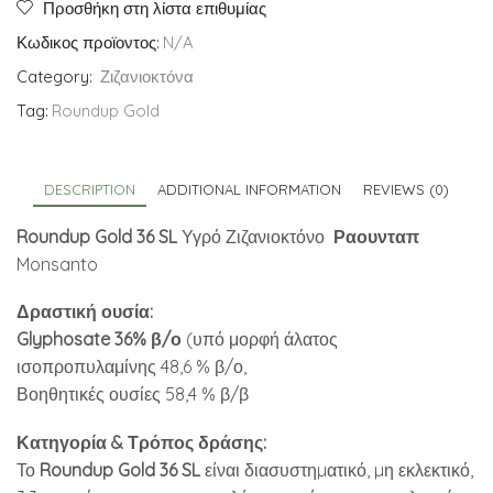
36
Προσθήκη στη λίστα επιθυμίας
SL
Κωδικος προϊοντος:
N/A
Υγρό
Category:
Ζιζανιοκτόνα
Ζιζανιοκτόνο
Ραουνταπ
Tag:
Roundup Gold
quantity
DESCRIPTION
ADDITIONAL INFORMATION
REVIEWS (0)
Roundup Gold 36 SL
Υγρό Ζιζανιοκτόνο
Ραουνταπ
Monsanto
Δραστική ουσία:
Glyphosate 36% β/ο
(υπό μορφή άλατος
ισοπροπυλαμίνης 48,6 % β/ο,
Βοηθητικές ουσίες 58,4 % β/β
Κατηγορία & Τρόπος δράσης:
Το
Roundup Gold 36 SL
είναι διασυστηµατικό, µη εκλεκτικό,