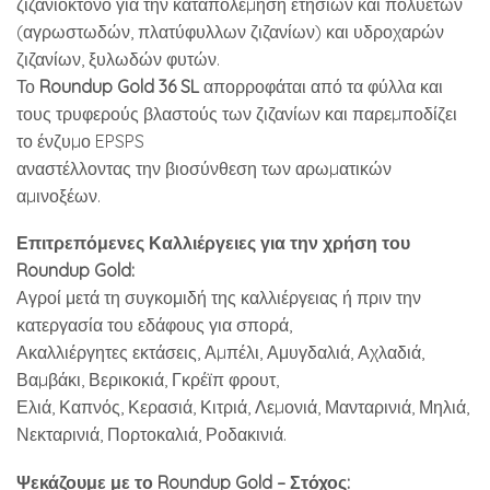
ζιζανιοκτόνο για την καταπολέµηση ετήσιων και πολυετών
(αγρωστωδών, πλατύφυλλων ζιζανίων) και υδροχαρών
ζιζανίων, ξυλωδών φυτών.
Το
Roundup Gold 36 SL
απορροφάται από τα φύλλα και
τους τρυφερούς βλαστούς των ζιζανίων και παρεµποδίζει
το ένζυµο EPSPS
αναστέλλοντας την βιοσύνθεση των αρωµατικών
αµινοξέων.
Επιτρεπόμενες Καλλιέργειες για την χρήση του
Roundup Gold
:
Αγροί μετά τη συγκομιδή της καλλιέργειας ή πριν την
κατεργασία του εδάφους για σπορά,
Ακαλλιέργητες εκτάσεις, Αµπέλι, Αμυγδαλιά, Αχλαδιά,
Βαµβάκι, Βερικοκιά, Γκρέϊπ φρουτ,
Ελιά, Καπνός, Κερασιά, Κιτριά, Λεµονιά, Μανταρινιά, Μηλιά,
Νεκταρινιά, Πορτοκαλιά, Ροδακινιά.
Ψεκάζουμε με το
Roundup Gold
– Στόχος: