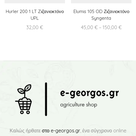
Hurler 200 1 LT Zιζανιοκτόνο
Elumis 105 OD Ζιζανιοκτόνο
UPL
Syngenta
Price
32,00
€
45,00
€
–
150,00
€
range:
45,00 
throu
150,00
Καλώς ήρθατε
στο e-georgos.gr
, ένα σύγχρονο online