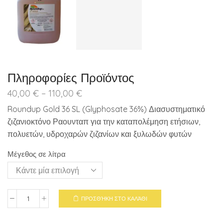
Πληροφορίες Προϊόντος
Price
40,00
€
–
110,00
€
range:
Roundup Gold 36 SL (Glyphosate 36%) Διασυστηματικό
40,00 €
ζιζανιοκτόνο Ραουνταπ για την καταπολέμηση ετήσιων,
through
110,00 €
πολυετών, υδροχαρών ζιζανίων και ξυλωδών φυτών
Μέγεθος σε λίτρα
ΠΡΟΣΘΉΚΗ ΣΤΟ ΚΑΛΆΘΙ
Roundup
Gold