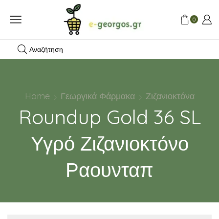
0
Αναζήτηση
Home
Γεωργικά Φάρμακα
Ζιζανιοκτόνα
Roundup Gold 36 SL
Υγρό Ζιζανιοκτόνο
Ραουνταπ