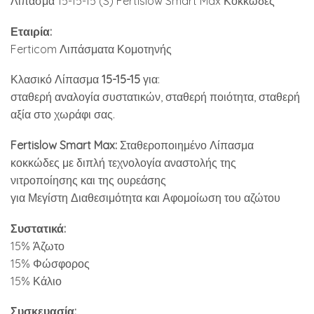
Λίπασμα 15-15-15 (S) Fertislow Smart Max Κοκκώδες
Εταιρία:
Ferticom Λιπάσματα Κομοτηνής
Κλασικό Λίπασμα
15-15-15
για:
σταθερή αναλογία συστατικών, σταθερή ποιότητα, σταθερή
αξία στο χωράφι σας.
Fertislow Smart Max:
Σταθεροποιημένο Λίπασμα
κοκκώδες με διπλή τεχνολογία αναστολής της
νιτροποίησης και της ουρεάσης
για Μεγίστη Διαθεσιμότητα και Αφομοίωση του αζώτου
Συστατικά:
15% Άζωτο
15% Φώσφορος
15% Κάλιο
Συσκευασία: