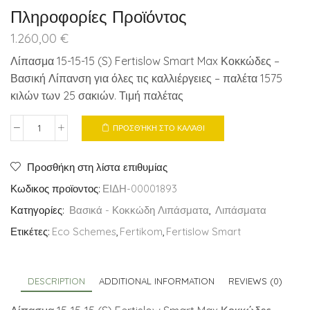
Πληροφορίες Προϊόντος
1.260,00
€
Λίπασμα 15-15-15 (S) Fertislow Smart Max Κοκκώδες –
Βασική Λίπανση για όλες τις καλλιέργειες – παλέτα 1575
κιλών των 25 σακιών. Τιμή παλέτας
ΠΡΟΣΘΉΚΗ ΣΤΟ ΚΑΛΆΘΙ
Λίπασμα
15-
15-
Προσθήκη στη λίστα επιθυμίας
15
Κωδικος προϊοντος:
ΕΙΔΗ-00001893
(S)
Κατηγορίες:
Βασικά - Κοκκώδη Λιπάσματα
,
Λιπάσματα
25
Kιλά
Ετικέτες:
Eco Schemes
,
Fertikom
,
Fertislow Smart
Κοκκώδες
quantity
DESCRIPTION
ADDITIONAL INFORMATION
REVIEWS (0)