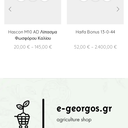
Hascon M10 AD Λίπασμα
Haifa Bonus 13-0-44
Φωσφόρου Καλίου
Price
Price
20,00
€
–
145,00
€
52,00
€
–
2.400,00
€
range:
range
20,00 €
52,00
through
thro
145,00 €
2.400