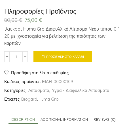
Πληροφορίες Προϊόντος
Original
Current
80,00
€
75,00
€
price
price
Jackpot Huma Gro Διαφυλλικό Λίπασμα Νέου τύπου 0-1-
was:
is:
20 με ιχνοστοιχεία για βελτίωση της ποιότητας των
80,00 €.
75,00 €.
καρπών
ΠΡΟΣΘΉΚΗ ΣΤΟ ΚΑΛΆΘΙ
Jackpot
Huma
Gro
Προσθήκη στη λίστα επιθυμίας
Διαφυλλικό
Κωδικος προϊοντος:
ΕΙΔΗ-00000109
Λίπασμα
Κατηγορίες:
Λιπάσματα
,
Υγρά - Διαφυλλικά Λιπάσματα
0-
1-
Ετικέτες:
Biogard
,
Huma Gro
20
4LT
quantity
DESCRIPTION
ADDITIONAL INFORMATION
REVIEWS (0)