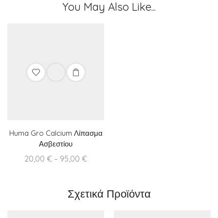
You May Also Like...
Huma Gro Calcium Λίπασμα
Ασβεστίου
Price
20,00
€
–
95,00
€
range:
20,00 €
Σχετικά Προϊόντα
through
95,00 €