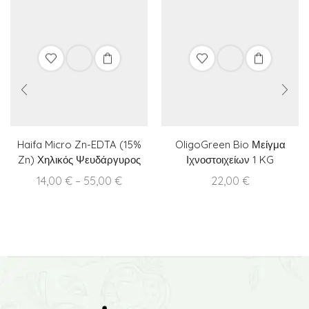
Haifa Micro Zn-EDTA (15%
OligoGreen Bio Μείγμα
Zn) Χηλικός Ψευδάργυρος
Ιχνοστοιχείων 1 KG
Price
14,00
€
–
55,00
€
22,00
€
range:
14,00 €
through
55,00 €