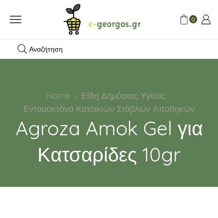
0
Αναζήτηση
Home
Είδη Δημόσιας Υγείας
Εντομοκτόνα Κατοικιών Στάβλων Αποθηκών
Agroza Amok Gel για
Κατσαρίδες 10gr