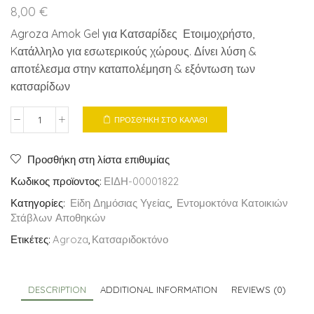
8,00
€
Agroza Amok Gel για Κατσαρίδες Ετοιμοχρήστο,
Kατάλληλο για εσωτερικούς χώρους. Δίνει λύση &
αποτέλεσμα στην καταπολέμηση & εξόντωση των
κατσαρίδων
ΠΡΟΣΘΉΚΗ ΣΤΟ ΚΑΛΆΘΙ
Agroza
Amok
Gel
Προσθήκη στη λίστα επιθυμίας
για
Κωδικος προϊοντος:
ΕΙΔΗ-00001822
Κατσαρίδες
Κατηγορίες:
Είδη Δημόσιας Υγείας
,
Εντομοκτόνα Κατοικιών
10gr
Στάβλων Αποθηκών
quantity
Ετικέτες:
Agroza
,
Κατσαριδοκτόνο
DESCRIPTION
ADDITIONAL INFORMATION
REVIEWS (0)