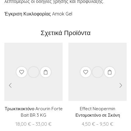
λεπτομερώς οι οδηγίες χρήσης και προφύλαξης.
Έγκριση Κυκλοφορίας Amok Gel
Σχετικά Προϊόντα
Τρωκτικοκτόνο Arourin Forte
Effect Neopermin
Bait BR 3 KG
Εντομοκτόνο σε Σκόνη
Price
Price
18,00
€
–
33,00
€
4,50
€
–
9,50
€
range:
range: