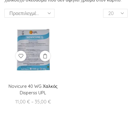
Products
per
page
Novicure 40 WG Χαλκός
Disperss UPL
Price
11,00
€
–
35,00
€
range:
11,00 €
through
35,00 €