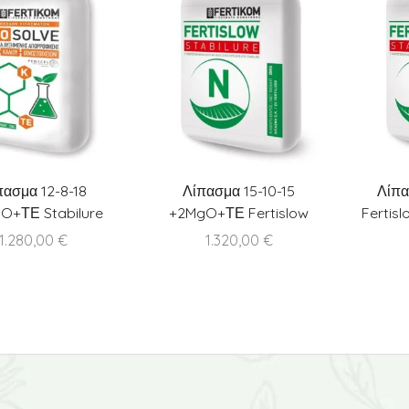
πασμα 12-8-18
Λίπασμα 15-10-15
Λίπα
O+ΤΕ Stabilure
+2MgO+ΤΕ Fertislow
Fertisl
Innosolve
Stabilure
1.280,00
€
1.320,00
€