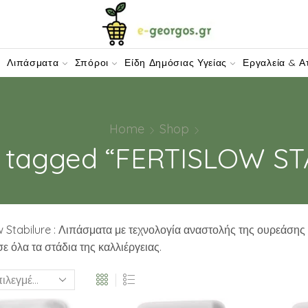
W-DOMAIN.COM
Λιπάσματα
Σπόροι
Είδη Δημόσιας Υγείας
Εργαλεία & Α
Home
Shop
s tagged “FERTISLOW ST
w Stabilure : Λιπάσματα με τεχνολογία αναστολής της ουρεάσης
ε όλα τα στάδια της καλλιέργειας.