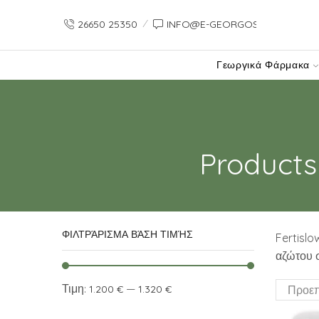
26650 25350
INFO@E-GEORGOS-GR.PREVIE
Γεωργικά Φάρμακα
Product
ΦΙΛΤΡΆΡΙΣΜΑ ΒΆΣΗ ΤΙΜΉΣ
Fertislo
αζώτου σ
Τιμη:
—
1.200 €
1.320 €