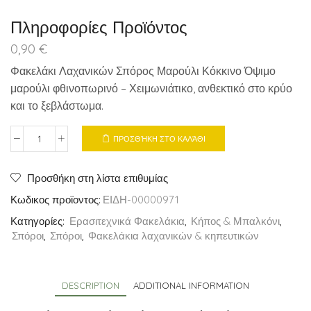
Πληροφορίες Προϊόντος
0,90
€
Φακελάκι Λαχανικών Σπόρος Μαρούλι Κόκκινο Όψιμο
μαρούλι φθινοπωρινό – Χειμωνιάτικο, ανθεκτικό στο κρύο
και το ξεβλάστωμα.
ΠΡΟΣΘΉΚΗ ΣΤΟ ΚΑΛΆΘΙ
Φακελάκι
Λαχανικών
Σπόρος
Προσθήκη στη λίστα επιθυμίας
Μαρούλι
Κωδικος προϊοντος:
ΕΙΔΗ-00000971
Κόκκινο
Κατηγορίες:
Ερασιτεχνικά Φακελάκια
,
Κήπος & Μπαλκόνι
,
quantity
Σπόροι
,
Σπόροι
,
Φακελάκια λαχανικών & κηπευτικών
DESCRIPTION
ADDITIONAL INFORMATION