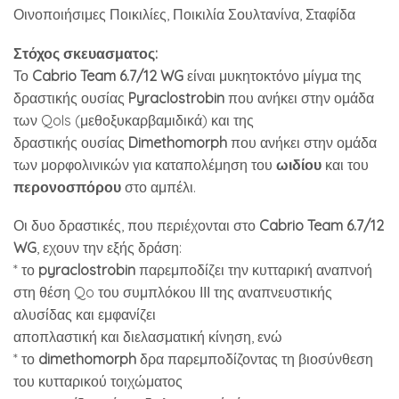
Οινοποιήσιμες Ποικιλίες, Ποικιλία Σουλτανίνα, Σταφίδα
Στόχος σκευασματος:
Το
Cabrio Team 6.7/12 WG
είναι μυκητοκτόνο μίγμα της
δραστικής ουσίας
Pyraclostrobin
που ανήκει στην ομάδα
των QoIs (μεθοξυκαρβαμιδικά) και της
δραστικής ουσίας
Dimethomorph
που ανήκει στην ομάδα
των μορφολινικών για καταπολέμηση του
ωιδίου
και του
περονοσπόρου
στο αμπέλι.
Οι δυο δραστικές, που περιέχονται στο
Cabrio Team 6.7/12
WG
, εχουν την εξής δράση:
* το
pyraclostrobin
παρεμποδίζει την κυτταρική αναπνοή
στη θέση Qo του συμπλόκου ΙΙΙ της αναπνευστικής
αλυσίδας και εμφανίζει
αποπλαστική και διελασματική κίνηση, ενώ
* το
dimethomorph
δρα παρεμποδίζοντας τη βιοσύνθεση
του κυτταρικού τοιχώματος