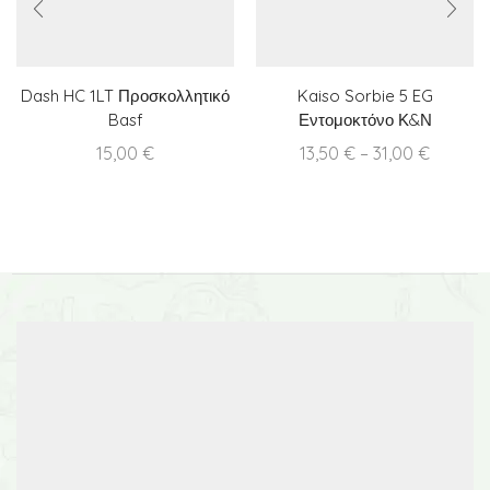
Dash HC 1LT Προσκολλητικό
Kaiso Sorbie 5 EG
Basf
Εντομοκτόνο Κ&Ν
Ευθυμιάδης
Price
15,00
€
13,50
€
–
31,00
€
range:
13,50 €
throug
31,00 €