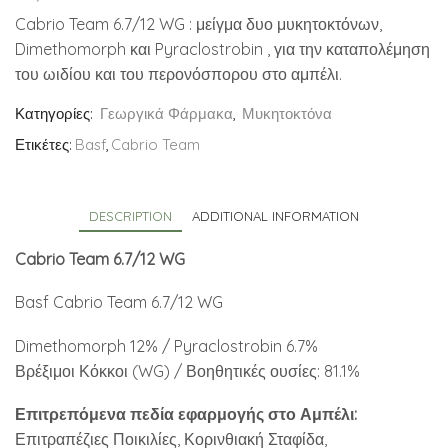
Cabrio Team 6.7/12 WG : μείγμα δυο μυκητοκτόνων,
Dimethomorph και Pyraclostrobin , για την καταπολέμηση
του ωιδίου και του περονόσπορου στο αμπέλι.
Κατηγορίες:
Γεωργικά Φάρμακα
,
Μυκητοκτόνα
Ετικέτες:
Basf
,
Cabrio Team
DESCRIPTION
ADDITIONAL INFORMATION
Cabrio Team 6.7/12 WG
Basf Cabrio Team 6.7/12 WG
Dimethomorph 12% / Pyraclostrobin 6.7%
Βρέξιμοι Κόκκοι (WG) / Βοηθητικές ουσίες: 81.1%
Επιτρεπόμενα πεδία εφαρμογής στο Αμπέλι:
Επιτραπέζιες Ποικιλίες, Κορινθιακή Σταφίδα,