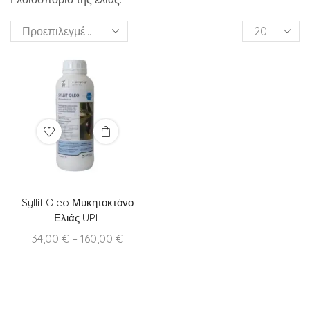
Products
per
page
Syllit Oleo Μυκητοκτόνο
Ελιάς UPL
Price
34,00
€
–
160,00
€
range:
34,00 €
through
160,00 €