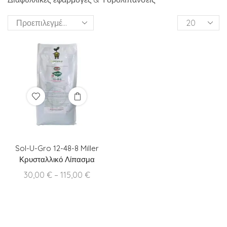
Products
per
page
Sol-U-Gro 12-48-8 Miller
Κρυσταλλικό Λίπασμα
Price
30,00
€
–
115,00
€
range:
30,00 €
through
115,00 €