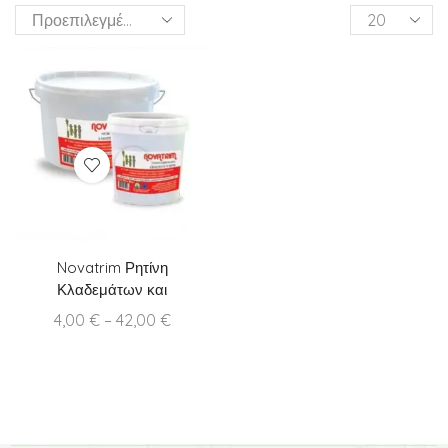
Products
per
page
Novatrim Ρητίνη
Κλαδεμάτων και
Εμβολιασμών
Price
4,00
€
–
42,00
€
range:
4,00 €
through
42,00 €