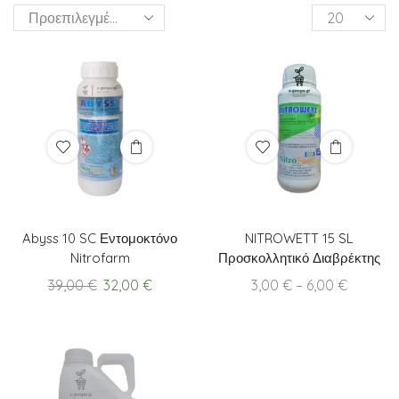
Products
per
page
Abyss 10 SC Εντομοκτόνο
NITROWETT 15 SL
Nitrofarm
Προσκολλητικό Διαβρέκτης
Original
Current
Price
39,00
€
32,00
€
3,00
€
–
6,00
€
price
price
range:
was:
is:
3,00 €
39,00 €.
32,00 €.
through
6,00 €