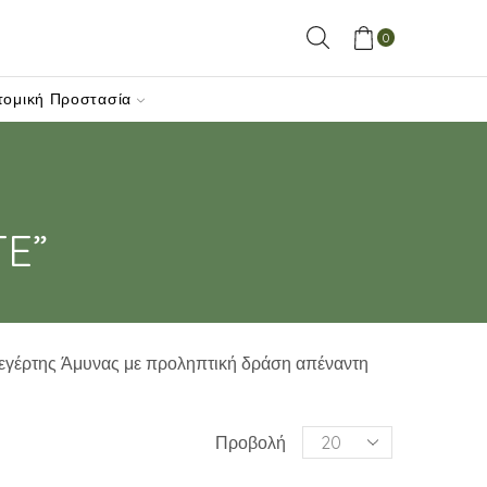
0
τομική Προστασία
TE”
ιεγέρτης Άμυνας με προληπτική δράση απέναντη
Products
Προβολή
per
page