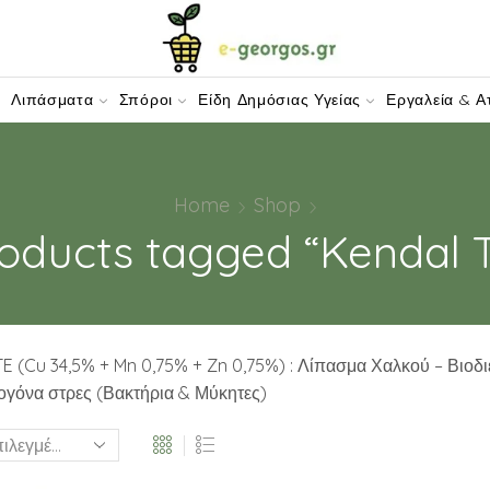
W-DOMAIN.COM
Λιπάσματα
Σπόροι
Είδη Δημόσιας Υγείας
Εργαλεία & Α
Home
Shop
oducts tagged “Kendal 
TE (Cu 34,5% + Mn 0,75% + Zn 0,75%) : Λίπασμα Χαλκού – Βιοδ
ογόνα στρες (Βακτήρια & Μύκητες)