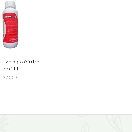
TE Valagro (Cu Mn
Zn) 1 LT
22,00
€