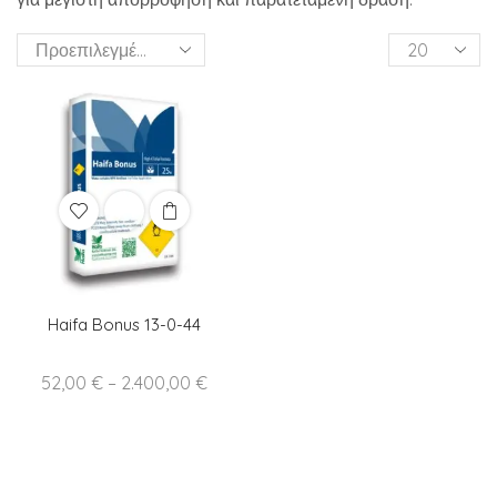
Products
per
page
Haifa Bonus 13-0-44
Price
52,00
€
–
2.400,00
€
range:
52,00 €
through
2.400,00 €