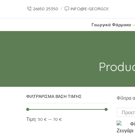
26650 25350
INFO@E-GEORGOS-GR.PREVIE
Γεωργικά Φάρμακα
Produ
ΦΙΛΤΡΆΡΙΣΜΑ ΒΆΣΗ ΤΙΜΉΣ
Φίλτρα α
Τιμη:
—
30 €
70 €