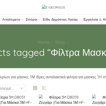
W-DOMAIN.COM
Λιπάσματα
Σπόροι
Είδη Δημόσιας Υγείας
Εργαλεία & Α
Home
Shop
cts tagged “Φίλτρα Μασκ
ερίων για μάσκες 3Μ. Βρες ανταλακτικά φιλτρα για μασκες 3M στ