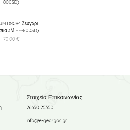
 3M D8094 Ζευγάρι
άσκα 3Μ HF-800SD)
70,00
€
Στοιχεία Επικοινωνίας
η
26650 25350
info@e-georgos.gr