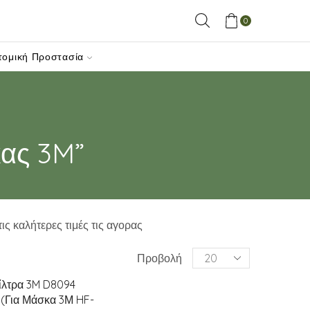
0
τομική Προστασία
ας 3M”
ις καλήτερες τιμές τις αγορας
Products
Προβολή
per
page