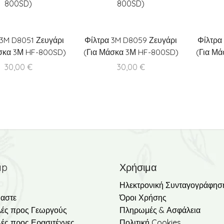
 3M D8051 Ζευγάρι
Φίλτρα 3M D8059 Ζευγάρι
Φίλτρα
σκα 3Μ HF-800SD)
(Για Μάσκα 3Μ HF-800SD)
(Για Μ
30,00
€
30,00
€
ap
Χρήσιμα
Ηλεκτρονική Συνταγογράφησ
μαστε
Όροι Χρήσης
ές προς Γεωργούς
Πληρωμές & Ασφάλεια
ές προς Ερασιτέχνες
Πολιτική Cookies