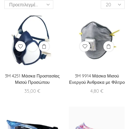
Products
per
page
3M 4251 Μάσκα Προστασίας
3M 9914 Μάσκα Μισού
Μισού Προσώπου
Ενεργού Άνθρακα με Φίλτρο
35,00
€
4,80
€