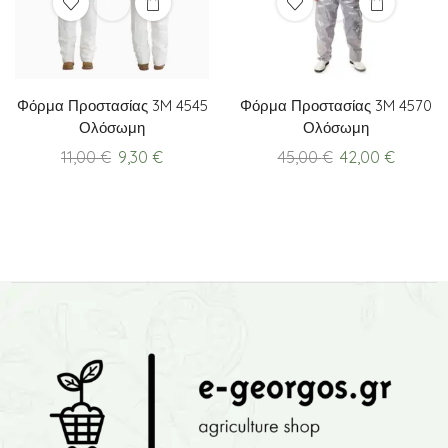
Φόρμα Προστασίας 3M 4545
Φόρμα Προστασίας 3M 4570
Ολόσωμη
Ολόσωμη
Original
Current
Original
Curren
11,00
€
9,30
€
45,00
€
42,00
€
price
price
price
price
was:
is:
was:
is:
11,00 €.
9,30 €.
45,00 €.
42,00 €