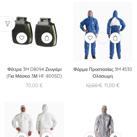
Φίλτρα 3M D8094 Ζευγάρι
Φόρμα Προστασίας 3M 4530
(Για Μάσκα 3Μ HF-800SD)
Ολόσωμη
Original
Current
70,00
€
12,00
€
11,00
€
price
price
was:
is:
12,00 €.
11,00 €.