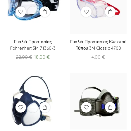
Γυαλιά Προστασίας
Γυαλιά Προστασίας Κλειστού
Fahrenheit 3M 71360-3
Τύπου 3M Classic 4700
Original
Current
22,00
€
18,00
€
4,00
€
price
price
was:
is:
22,00 €.
18,00 €.