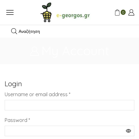
0
Αναζήτηση
My Account
Login
Required
Username or email address
*
Required
Password
*