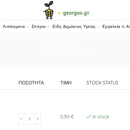
W-DOMAIN.COM
Λιπάσματα
Σπόροι
Είδη Δημόσιας Υγείας
Εργαλεία & Α
Wishlist
ΠΟΣΟΤΗΤΑ
ΤΙΜΗ
STOCK STATUS
0,90
€
In stock
Φακελάκι
Κηπευτικών