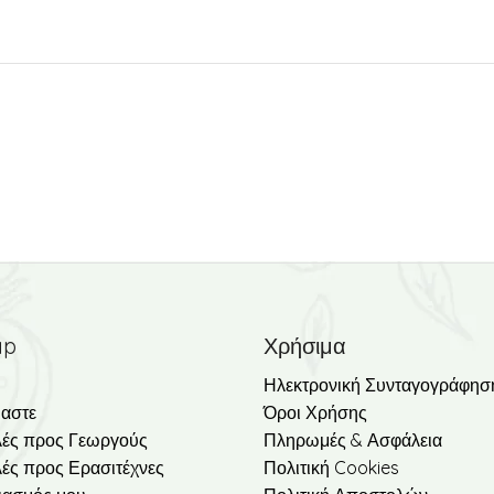
Σπόρος
Καρπούζι
Βαρέλα
quantity
ap
Χρήσιμα
Ηλεκτρονική Συνταγογράφησ
μαστε
Όροι Χρήσης
ές προς Γεωργούς
Πληρωμές & Ασφάλεια
ές προς Ερασιτέχνες
Πολιτική Cookies